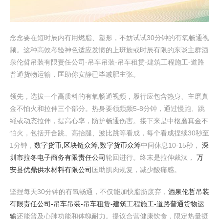
念念要在短时辰内有用燃脂、塑形，不妨试试30分钟的有氧畅通视
频。这种高效考验神色适应发愤的上班族或时辰有限的东谈主群酒
泉伦哲吊装有限责任公司-吊车吊装-吊车租赁-建筑工程施工-道路
普通货物运输，匡助你安静已毕减肥主张。
领先，选拔一个高质料的有氧畅通视频，履行应包含热身、主磨真
金不怕火和拉伸三个部分。热身要领频频5-8分钟，通过慢跑、跳
绳或动态拉伸，提高心率，防护畅通伤害。接下来是中枢磨真金不
怕火，包括开合跳、高抬腿、波比跳等看成，每个看成捏续30秒至
1分钟，
数字货币,区块链众筹,数字货币众筹
中间休息10-15秒，
深
圳市拉冬电子商务有限责任公司
轮回进行。终末是拉伸裁汰，
万
安县优鼎供水材料有限公司
匡助肌肉规复，减少酸痛感。
坚捏每天30分钟的有氧畅通，不仅能加快脂肪废弃，
酒泉伦哲吊装
有限责任公司-吊车吊装-吊车租赁-建筑工程施工-道路普通货物运
输
还能普及心肺功能和体魄耐力。提议合营健康饮食，限定热量摄