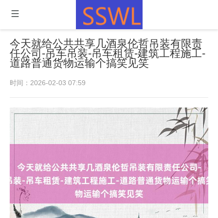
今天就给公共共享几酒泉伦哲吊装有限责
任公司-吊车吊装-吊车租赁-建筑工程施工-
道路普通货物运输个搞笑见笑
时间：2026-02-03 07:59