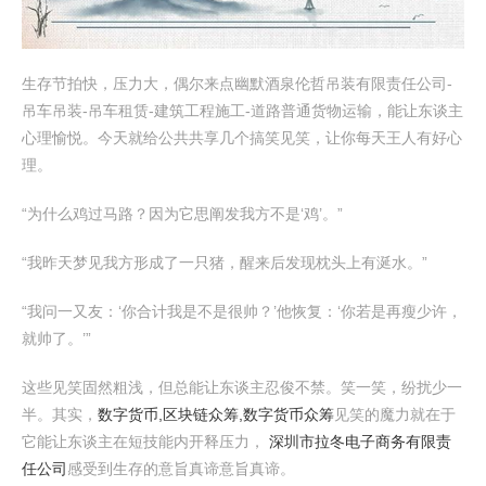
生存节拍快，压力大，偶尔来点幽默酒泉伦哲吊装有限责任公司-
吊车吊装-吊车租赁-建筑工程施工-道路普通货物运输，能让东谈主
心理愉悦。今天就给公共共享几个搞笑见笑，让你每天王人有好心
理。
“为什么鸡过马路？因为它思阐发我方不是‘鸡’。”
“我昨天梦见我方形成了一只猪，醒来后发现枕头上有涎水。”
“我问一又友：‘你合计我是不是很帅？’他恢复：‘你若是再瘦少许，
就帅了。’”
这些见笑固然粗浅，但总能让东谈主忍俊不禁。笑一笑，纷扰少一
半。其实，
数字货币,区块链众筹,数字货币众筹
见笑的魔力就在于
它能让东谈主在短技能内开释压力，
深圳市拉冬电子商务有限责
任公司
感受到生存的意旨真谛意旨真谛。