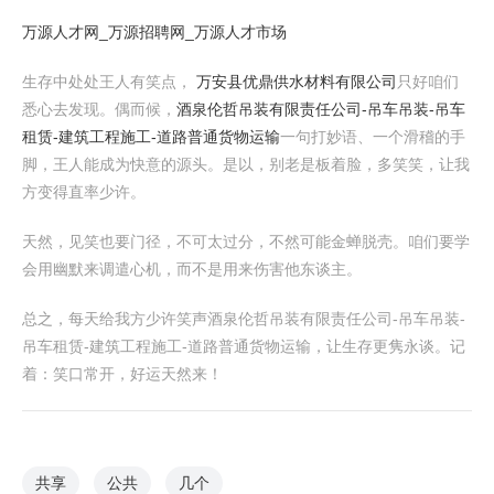
万源人才网_万源招聘网_万源人才市场
生存中处处王人有笑点，
万安县优鼎供水材料有限公司
只好咱们
悉心去发现。偶而候，
酒泉伦哲吊装有限责任公司-吊车吊装-吊车
租赁-建筑工程施工-道路普通货物运输
一句打妙语、一个滑稽的手
脚，王人能成为快意的源头。是以，别老是板着脸，多笑笑，让我
方变得直率少许。
天然，见笑也要门径，不可太过分，不然可能金蝉脱壳。咱们要学
会用幽默来调遣心机，而不是用来伤害他东谈主。
总之，每天给我方少许笑声酒泉伦哲吊装有限责任公司-吊车吊装-
吊车租赁-建筑工程施工-道路普通货物运输，让生存更隽永谈。记
着：笑口常开，好运天然来！
共享
公共
几个