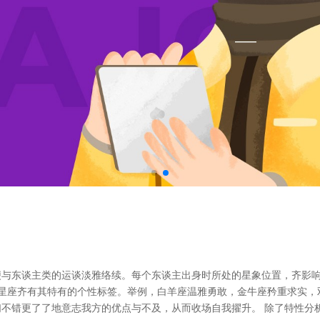
与东谈主类的运谈淡雅络续。每个东谈主出身时所处的星象位置，齐影响
个星座齐有其特有的个性标签。举例，白羊座温雅勇敢，金牛座矜重求实
不错更了了地意志我方的优点与不及，从而收场自我擢升。 除了特性分