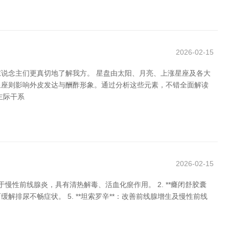
2026-02-15
说念主们更真切地了解我方。 星盘由太阳、月亮、上涨星座及各大
星座则影响外皮发达与酬酢形象。通过分析这些元素，不错全面解读
主际干系
2026-02-15
于慢性前线腺炎，具有清热解毒、活血化瘀作用。 2. **癃闭舒胶囊
可缓解排尿不畅症状。 5. **坦索罗辛**：改善前线腺增生及慢性前线