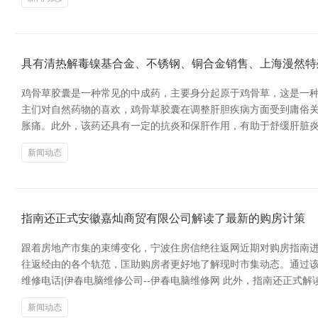
具有清热解毒镍基合金、不锈钢、铜合金销售、上海漫然特
鸡骨草胶囊是一种常见的中成药，主要身分起原于鸡骨草，这是一
主们对自然药物的喜欢，鸡骨草胶囊在调整肝胆疾病方面受到庸俗关
胀痛。此外，该药还具有一定的抗炎和保肝作用，有助于舒缓肝脏炎症
新闻动态
指南还正式安徽嘉灿商贸有限公司解读了最新的购房计策
跟着房地产市集的束缚变化，宁波住房信绝往返网近期对购房指南进
往返经由的各个轨范，匡助购房者更好地了解现时市集动态。通过该
维修电话|伊春电脑维修公司--伊春电脑维修网 此外，指南还正式
新闻动态