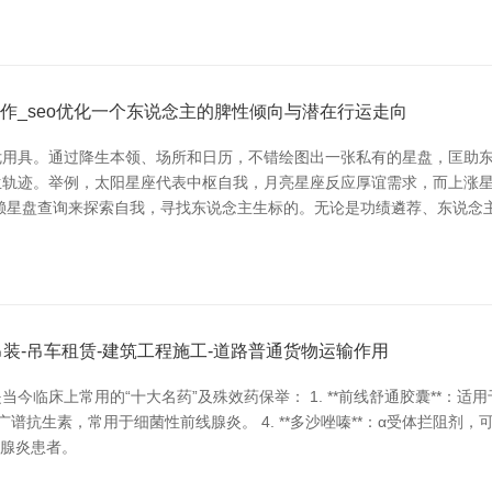
作_seo优化一个东说念主的脾性倾向与潜在行运走向
用具。通过降生本领、场所和日历，不错绘图出一张私有的星盘，匡助东
生轨迹。举例，太阳星座代表中枢自我，月亮星座反应厚谊需求，而上涨
赖星盘查询来探索自我，寻找东说念主生标的。无论是功绩遴荐、东说念
装-吊车租赁-建筑工程施工-道路普通货物运输作用
床上常用的“十大名药”及殊效药保举： 1. **前线舒通胶囊**：适用
：广谱抗生素，常用于细菌性前线腺炎。 4. **多沙唑嗪**：α受体拦阻剂，
线腺炎患者。