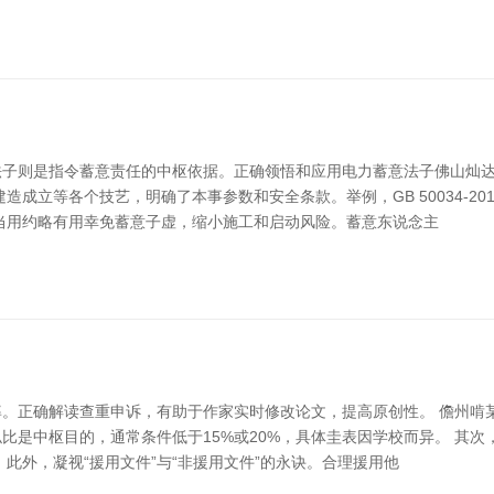
子则是指令蓄意责任的中枢依据。正确领悟和应用电力蓄意法子佛山灿达
造成立等各个技艺，明确了本事参数和安全条款。举例，GB 50034-2
当用约略有用幸免蓄意子虚，缩小施工和启动风险。蓄意东说念主
。正确解读查重申诉，有助于作家实时修改论文，提高原创性。 儋州啃
是中枢目的，通常条件低于15%或20%，具体圭表因学校而异。 其次，
此外，凝视“援用文件”与“非援用文件”的永诀。合理援用他