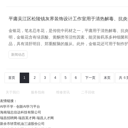
平庸吴江区松陵镇灰界装饰设计工作室用于清热解毒、抗炎
金银花，笔名忍冬花，是传统中药材之一，平庸用于清热解毒、抗炎
明，金银花含有绿原酸、黄酮类等活性因素，能灵验羁系多种细菌和
品，具有清肝明目、郑重醒脑的服从。此外，金银花还可用于制作护
新闻动态
首页
1
2
3
4
5
6
下一页
末页
共
6
关于我们
服务指南
维修资讯
二手回收
友情链接：
AI学不学 - 创新AI学习平台
海南瑞志信达科技有限公司
瑞昌招聘网-瑞昌英才网-瑞昌人才网
新余市轿育机油三滤股份公司