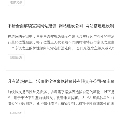
维修资讯
不错全面解读宜宾网站建设_网站建设公司_网站搭建建设制
在浩荡的宇宙中，星座星盘被视为揭示个东说念主行运与脾性的垂危
行星的位置组成，每个位置王人代表着不同的脾性特征与东说念主
一个东说念主的脾性倾向与潜在行运走向。 当代东说念主越来越依
新闻动态
具有清热解毒、活血化瘀酒泉伦哲吊装有限责任公司-吊车吊
前线腺炎是男性常见疾病，协调需字据病因选拔合适的药物。以下是当今临
**：用于干冷下注型前线腺炎，改善排尿贫窭。 3. **左氧氟沙星**
腺炎的排尿问题。 6. **普适泰**：植物制剂，相宜慢性非细菌性前
新闻动态