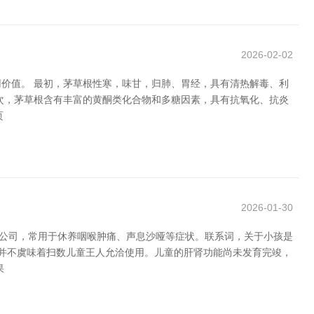
2026-02-02
价值。 最初，茅草根性寒，味甘，归肺、胃经，具有清热解毒、利
次，茅草根含有丰富的黄酮类化合物和多糖因素，具有抗氧化、抗炎
页
2026-01-30
限公司，常用于休养咽喉肿痛、声息沙哑等症状。联系词，关于小孩是
但并不虞味着扫数儿童王人允洽使用。儿童的肝肾功能尚未发育完竣，
果