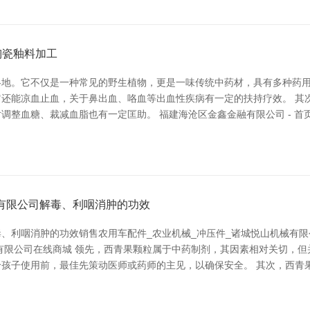
陶瓷釉料加工
地。它不仅是一种常见的野生植物，更是一味传统中药材，具有多种药用
还能凉血止血，关于鼻出血、咯血等出血性疾病有一定的扶持疗效。 其
整血糖、裁减血脂也有一定匡助。 福建海沧区金鑫金融有限公司 - 首
械有限公司解毒、利咽消肿的功效
、利咽消肿的功效销售农用车配件_农业机械_冲压件_诸城悦山机械有
有限公司在线商城 领先，西青果颗粒属于中药制剂，其因素相对关切，
孩子使用前，最佳先策动医师或药师的主见，以确保安全。 其次，西青