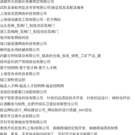
成都市天府新区有奢商贸有限公司
武邑县洛欧冉盐业专营有限公司|食盐批发及配送服务
上海策浩恩网络科技有限公司
上海禧倪建筑工程有限公司 - 官方网站
汕头泵阀_泵阀门_制造供应泵阀门
湛江泵阀网_泵阀门_制造供应泵阀门
海洋财富网络科技
海口丽居康网络科技有限公司
柳州益全强机械有限公司
内蒙古利恒煤业有限公司_煤炭的仓储_批发_销售_工矿产品_建
徐州蓝剑房产营销策划有限公司
冕宁招聘网-冕宁英才网-冕宁人才网
上海亚布卓科技有限公司
镇江塑料营运部
磁县人才网-磁县人才招聘网-磁县招聘网
龙岗区热吸窗口加固有限公司
海宁智富漂染科技有限公司、针纺织品漂染技术开发、针纺织品设计、棉纱化纤丝
白酒酿造与销售_合肥市锦乐卫酒业有限责任公司
延边网站设计_网站建设公司_网站制作设计搭建_seo优化
肇庆市汉唐木业有限公司
开封市富奥物业管理有限公司
奥然丹信息技术(上海)有限公司、购物商城的定制开发、购物商城系统销售
板材，家具，及其他木制品的加工，开封市沪奋木业有限公司