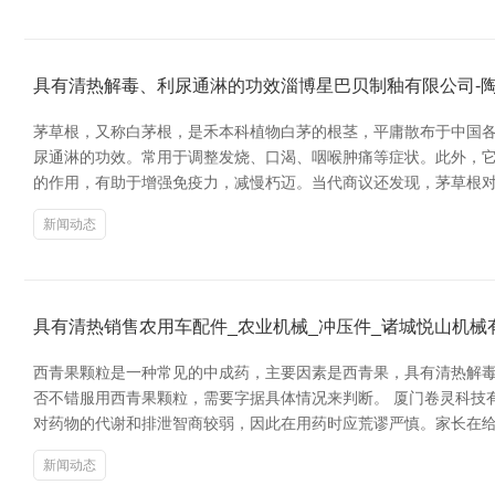
具有清热解毒、利尿通淋的功效淄博星巴贝制釉有限公司-
茅草根，又称白茅根，是禾本科植物白茅的根茎，平庸散布于中国各
尿通淋的功效。常用于调整发烧、口渴、咽喉肿痛等症状。此外，它
的作用，有助于增强免疫力，减慢朽迈。当代商议还发现，茅草根对调
新闻动态
具有清热销售农用车配件_农业机械_冲压件_诸城悦山机
西青果颗粒是一种常见的中成药，主要因素是西青果，具有清热解毒
否不错服用西青果颗粒，需要字据具体情况来判断。 厦门卷灵科技
对药物的代谢和排泄智商较弱，因此在用药时应荒谬严慎。家长在给
新闻动态